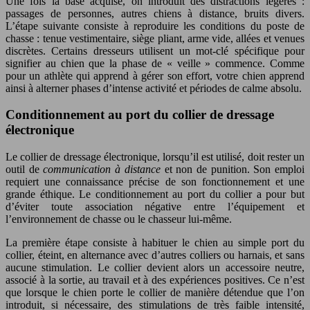
Une fois la base acquise, on introduit des distractions légères :
passages de personnes, autres chiens à distance, bruits divers.
L’étape suivante consiste à reproduire les conditions du poste de
chasse : tenue vestimentaire, siège pliant, arme vide, allées et venues
discrètes. Certains dresseurs utilisent un mot-clé spécifique pour
signifier au chien que la phase de « veille » commence. Comme
pour un athlète qui apprend à gérer son effort, votre chien apprend
ainsi à alterner phases d’intense activité et périodes de calme absolu.
Conditionnement au port du collier de dressage
électronique
Le collier de dressage électronique, lorsqu’il est utilisé, doit rester un
outil de
communication à distance
et non de punition. Son emploi
requiert une connaissance précise de son fonctionnement et une
grande éthique. Le conditionnement au port du collier a pour but
d’éviter toute association négative entre l’équipement et
l’environnement de chasse ou le chasseur lui-même.
La première étape consiste à habituer le chien au simple port du
collier, éteint, en alternance avec d’autres colliers ou harnais, et sans
aucune stimulation. Le collier devient alors un accessoire neutre,
associé à la sortie, au travail et à des expériences positives. Ce n’est
que lorsque le chien porte le collier de manière détendue que l’on
introduit, si nécessaire, des stimulations de très faible intensité,