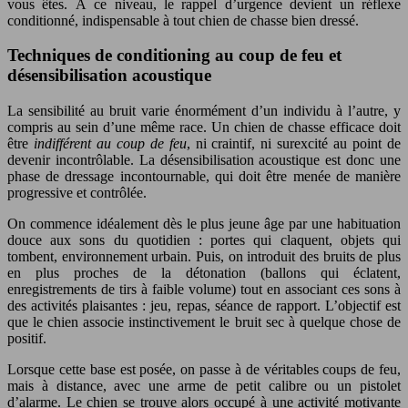
vous êtes. À ce niveau, le rappel d’urgence devient un réflexe
conditionné, indispensable à tout chien de chasse bien dressé.
Techniques de conditioning au coup de feu et
désensibilisation acoustique
La sensibilité au bruit varie énormément d’un individu à l’autre, y
compris au sein d’une même race. Un chien de chasse efficace doit
être
indifférent au coup de feu
, ni craintif, ni surexcité au point de
devenir incontrôlable. La désensibilisation acoustique est donc une
phase de dressage incontournable, qui doit être menée de manière
progressive et contrôlée.
On commence idéalement dès le plus jeune âge par une habituation
douce aux sons du quotidien : portes qui claquent, objets qui
tombent, environnement urbain. Puis, on introduit des bruits de plus
en plus proches de la détonation (ballons qui éclatent,
enregistrements de tirs à faible volume) tout en associant ces sons à
des activités plaisantes : jeu, repas, séance de rapport. L’objectif est
que le chien associe instinctivement le bruit sec à quelque chose de
positif.
Lorsque cette base est posée, on passe à de véritables coups de feu,
mais à distance, avec une arme de petit calibre ou un pistolet
d’alarme. Le chien se trouve alors occupé à une activité motivante