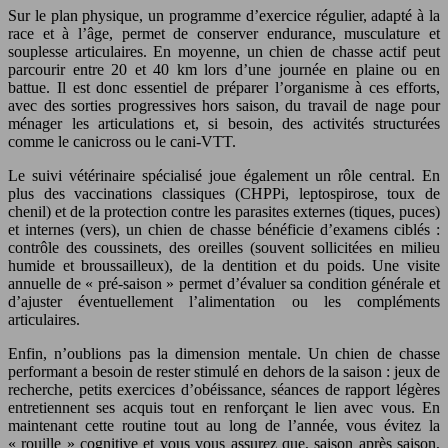
Sur le plan physique, un programme d’exercice régulier, adapté à la
race et à l’âge, permet de conserver endurance, musculature et
souplesse articulaires. En moyenne, un chien de chasse actif peut
parcourir entre 20 et 40 km lors d’une journée en plaine ou en
battue. Il est donc essentiel de préparer l’organisme à ces efforts,
avec des sorties progressives hors saison, du travail de nage pour
ménager les articulations et, si besoin, des activités structurées
comme le canicross ou le cani-VTT.
Le suivi vétérinaire spécialisé joue également un rôle central. En
plus des vaccinations classiques (CHPPi, leptospirose, toux de
chenil) et de la protection contre les parasites externes (tiques, puces)
et internes (vers), un chien de chasse bénéficie d’examens ciblés :
contrôle des coussinets, des oreilles (souvent sollicitées en milieu
humide et broussailleux), de la dentition et du poids. Une visite
annuelle de « pré-saison » permet d’évaluer sa condition générale et
d’ajuster éventuellement l’alimentation ou les compléments
articulaires.
Enfin, n’oublions pas la dimension mentale. Un chien de chasse
performant a besoin de rester stimulé en dehors de la saison : jeux de
recherche, petits exercices d’obéissance, séances de rapport légères
entretiennent ses acquis tout en renforçant le lien avec vous. En
maintenant cette routine tout au long de l’année, vous évitez la
« rouille » cognitive et vous vous assurez que, saison après saison,