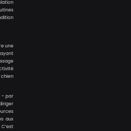
lation
utines
dition
re une
’ayant
assage
tivité
 chien
 – par
iriger
ources
es aux
 C’est