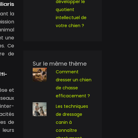
développer le
iaris
quotient
ant la
intellectuel de
ission
votre chien ?
animal
nt une
es. Ce
ire de
Sur le même thème
Comment
ti-
dresser un chien
de chasse
èse et
efficacement ?
éseaux
inter-
Les techniques
acités
de dressage
les de
canin à
 leurs
connaître