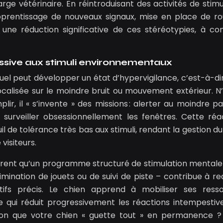
ge vétérinaire. En réintroduisant des activités de stimu
pprentissage de nouveaux signaux, mise en place de ro
ne réduction significative de ces stéréotypies, à con
essive aux stimuli environnementaux
tuel peut développer un état d’hypervigilance, c’est-à-di
ocalisée sur le moindre bruit ou mouvement extérieur. N
ir, il « s’invente » des missions : alerter au moindre p
, surveiller obsessionnellement les fenêtres. Cette réac
 de tolérance très bas aux stimuli, rendant la gestion du
visiteurs.
ent qu’un programme structuré de stimulation mentale
mination de jouets ou de suivi de piste – contribue à red
ctifs précis. Le chien apprend à mobiliser ses ress
e qui réduit progressivement les réactions intempestiv
ssion que votre chien « guette tout » en permanence ?