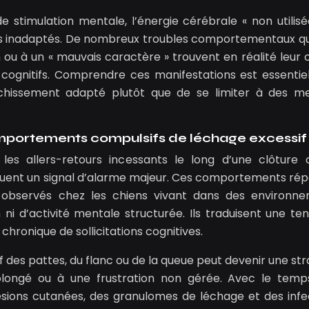
e stimulation mentale, l’énergie cérébrale « non utilisé
s inadaptés. De nombreux troubles comportementaux qu
ou à un « mauvais caractère » trouvent en réalité leur o
cognitifs. Comprendre ces manifestations est essentie
hissement adapté plutôt que de se limiter à des m
mportements compulsifs de léchage excessif
es allers-retours incessants le long d’une clôture 
tuent un signal d’alarme majeur. Ces comportements répét
observés chez les chiens vivant dans des environn
 ni d’activité mentale structurée. Ils traduisent une ten
chronique de sollicitations cognitives.
des pattes, du flanc ou de la queue peut devenir une str
longé ou à une frustration non gérée. Avec le temp
ons cutanées, des granulomes de léchage et des infe