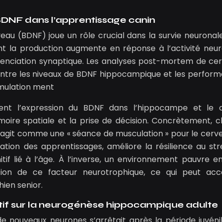
BDNF dans l’apprentissage canin
eau (BDNF) joue un rôle crucial dans la survie neuronale
ont la production augmente en réponse à l’activité neur
férenciation synaptique. Les analyses post-mortem de ce
 entre les niveaux de BDNF hippocampique et les perfor
mulation ment
ment l’expression du BDNF dans l’hippocampe et le 
moire spatiale et la prise de décision. Concrètement, 
 agit comme une « séance de musculation » pour le cerv
dation des apprentissages, améliore la résilience au str
tif lié à l’âge. À l’inverse, un environnement pauvre en
ution de ce facteur neurotrophique, ce qui peut acc
hien senior.
tif sur la neurogénèse hippocampique adulte
 nouveaux neurones s’arrêtait après la période juvénil