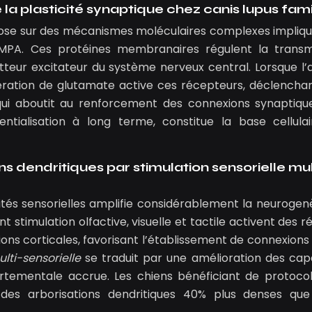
 plasticité synaptique chez canis lupus famil
epose sur des mécanismes moléculaires complexes impliqu
PA. Ces protéines membranaires régulent la transm
teur excitateur du système nerveux central. Lorsque l’
libération de glutamate active ces récepteurs, déclencha
e qui aboutit au renforcement des connexions synaptiqu
tialisation à long terme, constitue la base cellula
 dendritiques par stimulation sensorielle mul
lités sensorielles amplifie considérablement la neurogen
stimulation olfactive, visuelle et tactile activent des r
ons corticales, favorisant l’établissement de connexions 
lti-sensorielle
se traduit par une amélioration des cap
ortementale accrue. Les chiens bénéficiant de protoco
des arborisations dendritiques 40% plus denses que