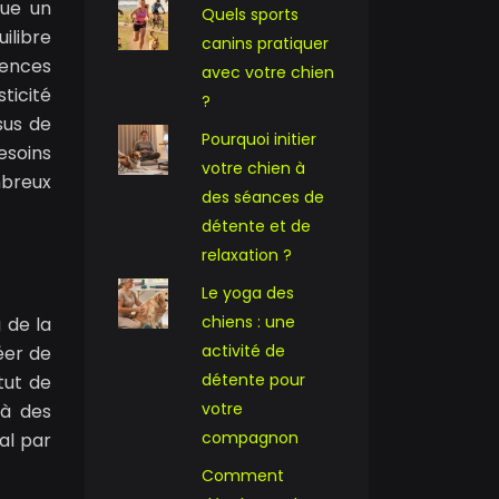
tue un
Quels sports
ilibre
canins pratiquer
iences
avec votre chien
ticité
?
sus de
Pourquoi initier
esoins
votre chien à
mbreux
des séances de
détente et de
relaxation ?
Le yoga des
chiens : une
 de la
activité de
éer de
détente pour
tut de
votre
 à des
compagnon
al par
Comment