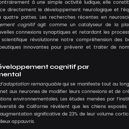
Contrairement à une simple activité ludique, elle consti
ence directement le développement neurologique et l’équ
uatre pattes. Les recherches récentes en neurosc
sement cognitif
agit comme un catalyseur de la plas
uvelles connexions synaptiques et retardant les proces
e scientifique révolutionne notre compréhension des b
peutiques innovantes pour prévenir et traiter de no
développement cognitif par
mental
d’adaptation remarquable
qui se manifeste tout au long
ermet aux neurones de modifier leurs connexions et de cr
tions environnementales. Les études menées par l’Insti
versité de Californie révèlent que les chiens exposés
ugmentation significative de 23% de leur volume cortic
lieux appauvris.