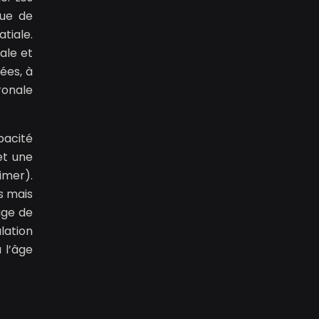
nue de
tiale.
ale et
ées, à
ronale
pacité
et une
imer).
s mais
age de
lation
 l’âge