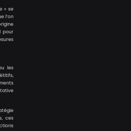
e » se
e l’on
rigine
l pour
esures
ou les
itifs,
ements
tative
atégie
s, ces
ctions