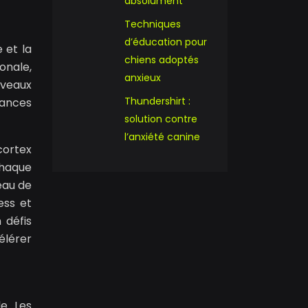
absolument
Techniques
d’éducation pour
 et la
chiens adoptés
onale,
anxieux
rveaux
Thundershirt :
mances
solution contre
l’anxiété canine
cortex
chaque
eau de
ess et
 défis
élérer
e. Les