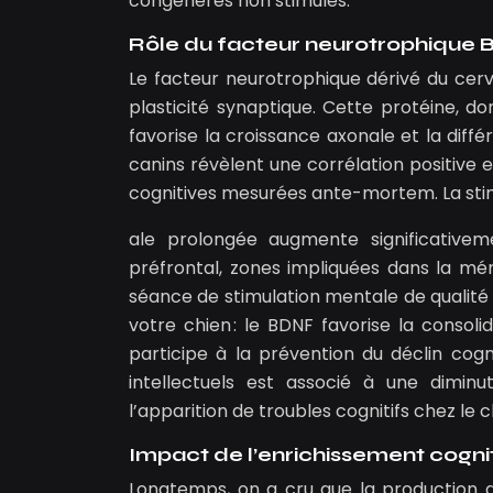
congénères non stimulés.
Rôle du facteur neurotrophique 
Le facteur neurotrophique dérivé du cerv
plasticité synaptique. Cette protéine, d
favorise la croissance axonale et la dif
canins révèlent une corrélation positive
cognitives mesurées ante-mortem. La sti
ale prolongée augmente significative
préfrontal, zones impliquées dans la mé
séance de stimulation mentale de qualité
votre chien : le BDNF favorise la consoli
participe à la prévention du déclin cogni
intellectuels est associé à une dimin
l’apparition de troubles cognitifs chez le c
Impact de l’enrichissement cogni
Longtemps, on a cru que la production de