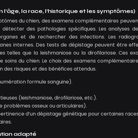
âge, la race, l’historique et les symptômes)
s symptômes du chien, des examens complémentaires peuven
t détecter des pathologies spécifiques. Les analyses d
rganes et de rechercher des infections. Les radiogr
rganes internes. Des tests de dépistage peuvent être eff
s telles que la leishmaniose ou la dirofilariose. Ces e
e soins du chien. Le choix des examens complémentaire
on des risques et des bénéfices attendus.
 numération formule sanguine).
euses (leishmaniose, dirofilariose, etc.).
e problèmes osseux ou articulaires).
a pertinence d’un dépistage génétique pour certaines race
ires.
ntion adapté