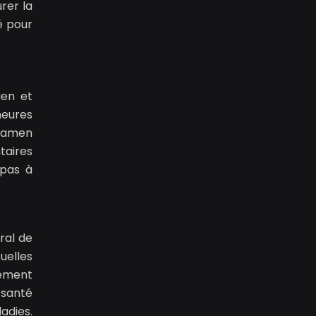
rer la
é pour
ien et
heures
examen
taires
 pas à
ral de
uelles
lement
 santé
adies.