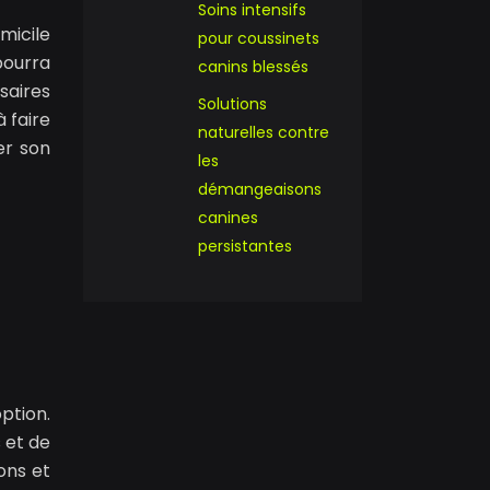
Soins intensifs
micile
pour coussinets
pourra
canins blessés
saires
Solutions
 faire
naturelles contre
er son
les
démangeaisons
canines
persistantes
ption.
s et de
ons et