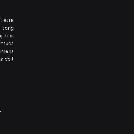
t être
e sang
aphies
ectués
xamens
s doit
s