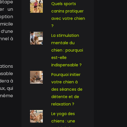
 étape
Quels sports
éer un
canins pratiquer
option
avec votre chien
micile
?
 d’une
La stimulation
nnel à
mentale du
chien : pourquoi
est-elle
indispensable ?
ations
nsable
Pourquoi initier
dera à
votre chien à
x, qui
des séances de
t même
détente et de
relaxation ?
Le yoga des
chiens : une