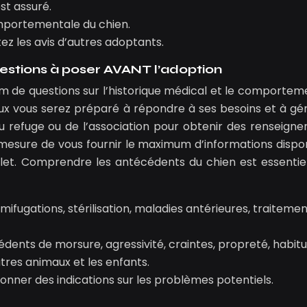
st assuré.
mportementale du chien.
z les avis d’autres adoptants.
uestions à poser AVANT l’adoption
 de questions sur l’historique médical et le comportem
eux vous serez préparé à répondre à ses besoins et à gér
 du refuge ou de l’association pour obtenir des renseign
n mesure de vous fournir le maximum d’informations dispon
plet. Comprendre les antécédents du chien est essentie
mifugations, stérilisation, maladies antérieures, traiteme
dents de morsure, agressivité, craintes, propreté, habit
utres animaux et les enfants.
onner des indications sur les problèmes potentiels.