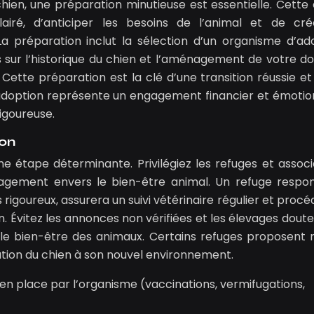
ien, une préparation minutieuse est essentielle. Cette
airé, d’anticiper les besoins de l’animal et de cr
La préparation inclut la sélection d’un organisme d’ad
es sur l’historique du chien et l’aménagement de votre do
Cette préparation est la clé d’une transition réussie et
adoption représente un engagement financier et émotio
igoureuse.
ion
ne étape déterminante. Privilégiez les refuges et associ
gagement envers le bien-être animal. Un refuge respo
rigoureux, assurera un suivi vétérinaire régulier et procé
Évitez les annonces non vérifiées et les élevages douteu
t le bien-être des animaux. Certains refuges proposen
tation du chien à son nouvel environnement.
s en place par l’organisme (vaccinations, vermifugations,