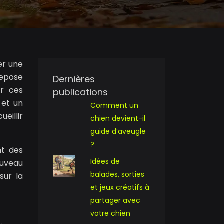
er une
repose
Dernières
er ces
publications
 et un
Comment un
eillir
chien devient-il
guide d’aveugle
?
nt des
Idées de
ouveau
balades, sorties
sur la
et jeux créatifs à
partager avec
votre chien