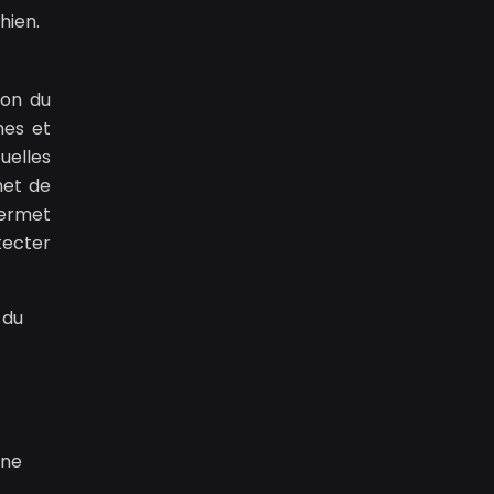
hien.
ion du
nes et
uelles
rmet de
permet
tecter
 du
ène