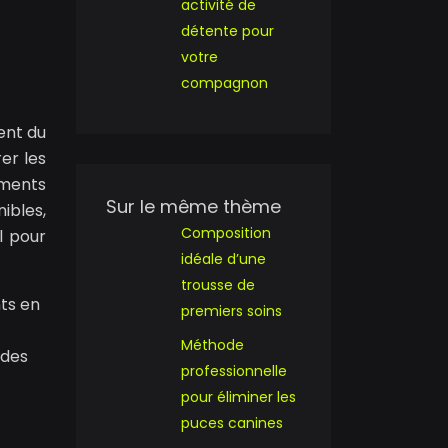
activité de
détente pour
votre
compagnon
ent du
er les
ements
Sur le même thème
ibles,
Composition
l pour
idéale d’une
trousse de
nts en
premiers soins
Méthode
udes
professionnelle
pour éliminer les
puces canines