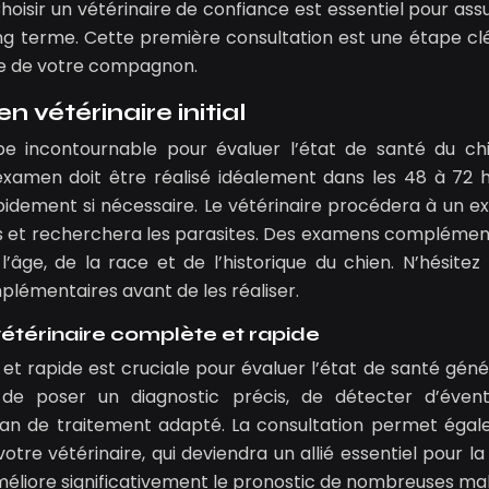
oisir un vétérinaire de confiance est essentiel pour assu
ong terme. Cette première consultation est une étape cl
ure de votre compagnon.
 vétérinaire initial
ape incontournable pour évaluer l’état de santé du ch
 examen doit être réalisé idéalement dans les 48 à 72 
rapidement si nécessaire. Le vétérinaire procédera à un 
ions et recherchera les parasites. Des examens complémen
’âge, de la race et de l’historique du chien. N’hésitez
lémentaires avant de les réaliser.
vétérinaire complète et rapide
et rapide est cruciale pour évaluer l’état de santé géné
de poser un diagnostic précis, de détecter d’évent
lan de traitement adapté. La consultation permet éga
otre vétérinaire, qui deviendra un allié essentiel pour la
méliore significativement le pronostic de nombreuses mal