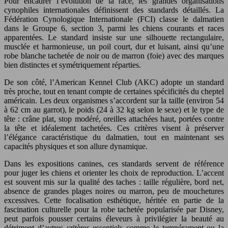
Pour encadrer l’évolution de la race, les grandes organisations
cynophiles internationales définissent des standards détaillés. La
Fédération Cynologique Internationale (FCI) classe le dalmatien
dans le Groupe 6, section 3, parmi les chiens courants et races
apparentées. Le standard insiste sur une silhouette rectangulaire,
musclée et harmonieuse, un poil court, dur et luisant, ainsi qu’une
robe blanche tachetée de noir ou de marron (foie) avec des marques
bien distinctes et symétriquement réparties.
De son côté, l’American Kennel Club (AKC) adopte un standard
très proche, tout en tenant compte de certaines spécificités du cheptel
américain. Les deux organismes s’accordent sur la taille (environ 54
à 62 cm au garrot), le poids (24 à 32 kg selon le sexe) et le type de
tête : crâne plat, stop modéré, oreilles attachées haut, portées contre
la tête et idéalement tachetées. Ces critères visent à préserver
l’élégance caractéristique du dalmatien, tout en maintenant ses
capacités physiques et son allure dynamique.
Dans les expositions canines, ces standards servent de référence
pour juger les chiens et orienter les choix de reproduction. L’accent
est souvent mis sur la qualité des taches : taille régulière, bord net,
absence de grandes plages noires ou marron, peu de mouchetures
excessives. Cette focalisation esthétique, héritée en partie de la
fascination culturelle pour la robe tachetée popularisée par Disney,
peut parfois pousser certains éleveurs à privilégier la beauté au
détriment d’autres critères essentiels comme le tempérament ou la