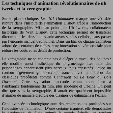
Les techniques d’animation révolutionnaires de ub
iwerks et la xerographie
Sur le plan technique,
Les 101 Dalmatiens
marque une véritable
rupture dans l’histoire de l’animation Disney grâce à l’introduction
de la xerographie. Mise au point par Ub Iwerks, collaborateur
historique de Walt Disney, cette technique permet de transférer
directement les dessins des animateurs sur les cellulos, sans passer
par l’encrage manuel traditionnel. Dans un film où chaque dalmatien
arbore des centaines de taches, cette innovation s’avère cruciale pour
réduire les coûts et les délais de production.
La xerographie ne se contente pas d’alléger le travail des équipes :
elle modifie aussi l’esthétique du long-métrage. Les traits des
personnages apparaissent plus nerveux, plus “dessinés”, avec un
contour légèrement granuleux qui tranche avec la douceur des
classiques précédents comme
Cendrillon
ou
La Belle au Bois
Dormant
. Cette stylisation s’accorde étonnamment bien à
l’ambiance londonienne du film, plus moderne et urbaine. On peut
dire que sans la xerographie, il aurait été quasiment impossible
d’animer de manière crédible des dizaines de dalmatiens à l’écran.
Cette avancée technologique aura des répercussions profondes sur
l’industrie de l’animation. D’une certaine manière, elle démocratise
la production de films animés à grande échelle, en rendant