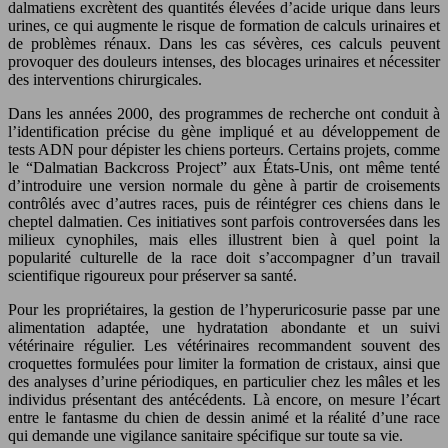
dalmatiens excrètent des quantités élevées d’acide urique dans leurs
urines, ce qui augmente le risque de formation de calculs urinaires et
de problèmes rénaux. Dans les cas sévères, ces calculs peuvent
provoquer des douleurs intenses, des blocages urinaires et nécessiter
des interventions chirurgicales.
Dans les années 2000, des programmes de recherche ont conduit à
l’identification précise du gène impliqué et au développement de
tests ADN pour dépister les chiens porteurs. Certains projets, comme
le “Dalmatian Backcross Project” aux États-Unis, ont même tenté
d’introduire une version normale du gène à partir de croisements
contrôlés avec d’autres races, puis de réintégrer ces chiens dans le
cheptel dalmatien. Ces initiatives sont parfois controversées dans les
milieux cynophiles, mais elles illustrent bien à quel point la
popularité culturelle de la race doit s’accompagner d’un travail
scientifique rigoureux pour préserver sa santé.
Pour les propriétaires, la gestion de l’hyperuricosurie passe par une
alimentation adaptée, une hydratation abondante et un suivi
vétérinaire régulier. Les vétérinaires recommandent souvent des
croquettes formulées pour limiter la formation de cristaux, ainsi que
des analyses d’urine périodiques, en particulier chez les mâles et les
individus présentant des antécédents. Là encore, on mesure l’écart
entre le fantasme du chien de dessin animé et la réalité d’une race
qui demande une vigilance sanitaire spécifique sur toute sa vie.