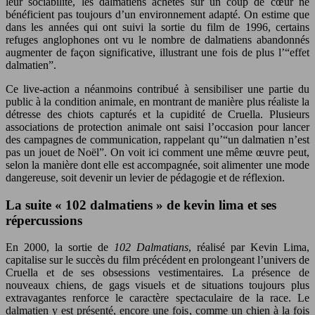
leur sociabilité, les dalmatiens achetés sur un coup de cœur ne
bénéficient pas toujours d’un environnement adapté. On estime que
dans les années qui ont suivi la sortie du film de 1996, certains
refuges anglophones ont vu le nombre de dalmatiens abandonnés
augmenter de façon significative, illustrant une fois de plus l’“effet
dalmatien”.
Ce live-action a néanmoins contribué à sensibiliser une partie du
public à la condition animale, en montrant de manière plus réaliste la
détresse des chiots capturés et la cupidité de Cruella. Plusieurs
associations de protection animale ont saisi l’occasion pour lancer
des campagnes de communication, rappelant qu’“un dalmatien n’est
pas un jouet de Noël”. On voit ici comment une même œuvre peut,
selon la manière dont elle est accompagnée, soit alimenter une mode
dangereuse, soit devenir un levier de pédagogie et de réflexion.
La suite « 102 dalmatiens » de kevin lima et ses
répercussions
En 2000, la sortie de
102 Dalmatians
, réalisé par Kevin Lima,
capitalise sur le succès du film précédent en prolongeant l’univers de
Cruella et de ses obsessions vestimentaires. La présence de
nouveaux chiens, de gags visuels et de situations toujours plus
extravagantes renforce le caractère spectaculaire de la race. Le
dalmatien y est présenté, encore une fois, comme un chien à la fois