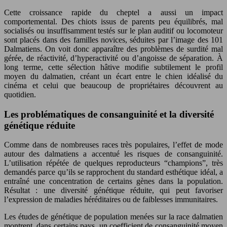
Cette croissance rapide du cheptel a aussi un impact
comportemental. Des chiots issus de parents peu équilibrés, mal
socialisés ou insuffisamment testés sur le plan auditif ou locomoteur
sont placés dans des familles novices, séduites par l’image des 101
Dalmatiens. On voit donc apparaître des problèmes de surdité mal
gérée, de réactivité, d’hyperactivité ou d’angoisse de séparation. À
long terme, cette sélection hâtive modifie subtilement le profil
moyen du dalmatien, créant un écart entre le chien idéalisé du
cinéma et celui que beaucoup de propriétaires découvrent au
quotidien.
Les problématiques de consanguinité et la diversité
génétique réduite
Comme dans de nombreuses races très populaires, l’effet de mode
autour des dalmatiens a accentué les risques de consanguinité.
L’utilisation répétée de quelques reproducteurs “champions”, très
demandés parce qu’ils se rapprochent du standard esthétique idéal, a
entraîné une concentration de certains gènes dans la population.
Résultat : une diversité génétique réduite, qui peut favoriser
l’expression de maladies héréditaires ou de faiblesses immunitaires.
Les études de génétique de population menées sur la race dalmatien
montrent, dans certains pays, un coefficient de consanguinité moyen