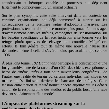
attendrissant et héroïque, capable de prouesses qui dépassent
largement le comportement d’un animal ordinaire.
Sur le plan cynophile, cette suite intervient dans un contexte où
certaines organisations ont déjà commencé à alerter sur les
conséquences de la première vague d’adoptions massives. Les
professionnels tentent donc de se montrer plus proactifs : messages
d’avertissement dans les médias, campagnes de sensibilisation sur
les besoins spécifiques de la race, incitation à se tourner vers les
refuges plutôt que vers des élevages non contrôlés. Malgré ces
efforts, le film génère tout de même une nouvelle hausse des
demandes, même si celle-ci s’avère moins spectaculaire que celle de
1996.
À plus long terme,
102 Dalmatians
participe à la construction d’une
image ambivalente de la race : d’un côté, des chiens exceptionnels,
héros de cinéma, prêts à tout pour sauver leurs congénères ; de
l’autre, une réalité de terrain où certains individus, mal choyés ou
mal éduqués, finissent derrière les barreaux des refuges. Cette
tension entre fiction et réalité nourrit encore aujourd’hui les débats
autour de la responsabilité des studios et du public lorsqu’une race
devient soudainement “à la mode”.
L’impact des plateformes streaming sur la
redécouverte du classique