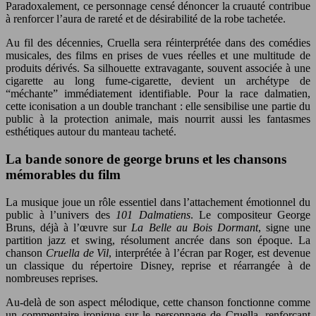
Paradoxalement, ce personnage censé dénoncer la cruauté contribue
à renforcer l’aura de rareté et de désirabilité de la robe tachetée.
Au fil des décennies, Cruella sera réinterprétée dans des comédies
musicales, des films en prises de vues réelles et une multitude de
produits dérivés. Sa silhouette extravagante, souvent associée à une
cigarette au long fume-cigarette, devient un archétype de
“méchante” immédiatement identifiable. Pour la race dalmatien,
cette iconisation a un double tranchant : elle sensibilise une partie du
public à la protection animale, mais nourrit aussi les fantasmes
esthétiques autour du manteau tacheté.
La bande sonore de george bruns et les chansons
mémorables du film
La musique joue un rôle essentiel dans l’attachement émotionnel du
public à l’univers des
101 Dalmatiens
. Le compositeur George
Bruns, déjà à l’œuvre sur
La Belle au Bois Dormant
, signe une
partition jazz et swing, résolument ancrée dans son époque. La
chanson
Cruella de Vil
, interprétée à l’écran par Roger, est devenue
un classique du répertoire Disney, reprise et réarrangée à de
nombreuses reprises.
Au-delà de son aspect mélodique, cette chanson fonctionne comme
un commentaire ironique sur le personnage de Cruella, renforçant