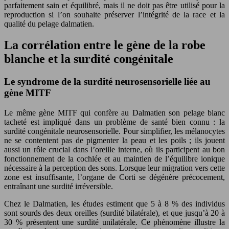
parfaitement sain et équilibré, mais il ne doit pas être utilisé pour la
reproduction si l’on souhaite préserver l’intégrité de la race et la
qualité du pelage dalmatien.
La corrélation entre le gène de la robe
blanche et la surdité congénitale
Le syndrome de la surdité neurosensorielle liée au
gène MITF
Le même gène MITF qui confère au Dalmatien son pelage blanc
tacheté est impliqué dans un problème de santé bien connu : la
surdité congénitale neurosensorielle. Pour simplifier, les mélanocytes
ne se contentent pas de pigmenter la peau et les poils ; ils jouent
aussi un rôle crucial dans l’oreille interne, où ils participent au bon
fonctionnement de la cochlée et au maintien de l’équilibre ionique
nécessaire à la perception des sons. Lorsque leur migration vers cette
zone est insuffisante, l’organe de Corti se dégénère précocement,
entraînant une surdité irréversible.
Chez le Dalmatien, les études estiment que 5 à 8 % des individus
sont sourds des deux oreilles (surdité bilatérale), et que jusqu’à 20 à
30 % présentent une surdité unilatérale. Ce phénomène illustre la