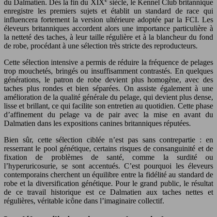
du Dalmatien. Dès la fin du XIX
siècle, le Kennel Club britannique
enregistre les premiers sujets et établit un standard de race qui
influencera fortement la version ultérieure adoptée par la FCI. Les
éleveurs britanniques accordent alors une importance particulière à
la netteté des taches, à leur taille régulière et à la blancheur du fond
de robe, procédant à une sélection très stricte des reproducteurs.
Cette sélection intensive a permis de réduire la fréquence de pelages
trop mouchetés, bringés ou insuffisamment contrastés. En quelques
générations, le patron de robe devient plus homogène, avec des
taches plus rondes et bien séparées. On assiste également à une
amélioration de la qualité générale du pelage, qui devient plus dense,
lisse et brillant, ce qui facilite son entretien au quotidien. Cette phase
d’affinement du pelage va de pair avec la mise en avant du
Dalmatien dans les expositions canines britanniques réputées.
Bien sûr, cette sélection ciblée n’est pas sans contrepartie : en
resserrant le pool génétique, certains risques de consanguinité et de
fixation de problèmes de santé, comme la surdité ou
l’hyperuricosurie, se sont accentués. C’est pourquoi les éleveurs
contemporains cherchent un équilibre entre la fidélité au standard de
robe et la diversification génétique. Pour le grand public, le résultat
de ce travail historique est ce Dalmatien aux taches nettes et
régulières, véritable icône dans l’imaginaire collectif.