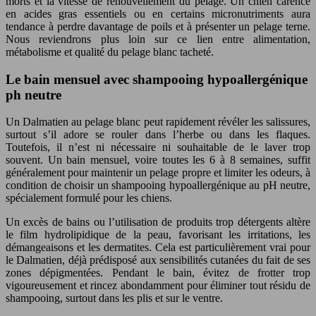
morts et la vitesse de renouvellement du pelage. Un chien carencé
en acides gras essentiels ou en certains micronutriments aura
tendance à perdre davantage de poils et à présenter un pelage terne.
Nous reviendrons plus loin sur ce lien entre alimentation,
métabolisme et qualité du pelage blanc tacheté.
Le bain mensuel avec shampooing hypoallergénique
ph neutre
Un Dalmatien au pelage blanc peut rapidement révéler les salissures,
surtout s’il adore se rouler dans l’herbe ou dans les flaques.
Toutefois, il n’est ni nécessaire ni souhaitable de le laver trop
souvent. Un bain mensuel, voire toutes les 6 à 8 semaines, suffit
généralement pour maintenir un pelage propre et limiter les odeurs, à
condition de choisir un shampooing hypoallergénique au pH neutre,
spécialement formulé pour les chiens.
Un excès de bains ou l’utilisation de produits trop détergents altère
le film hydrolipidique de la peau, favorisant les irritations, les
démangeaisons et les dermatites. Cela est particulièrement vrai pour
le Dalmatien, déjà prédisposé aux sensibilités cutanées du fait de ses
zones dépigmentées. Pendant le bain, évitez de frotter trop
vigoureusement et rincez abondamment pour éliminer tout résidu de
shampooing, surtout dans les plis et sur le ventre.