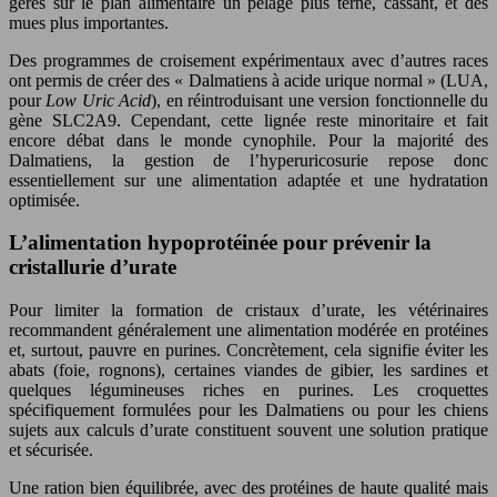
gérés sur le plan alimentaire un pelage plus terne, cassant, et des
mues plus importantes.
Des programmes de croisement expérimentaux avec d’autres races
ont permis de créer des « Dalmatiens à acide urique normal » (LUA,
pour
Low Uric Acid
), en réintroduisant une version fonctionnelle du
gène SLC2A9. Cependant, cette lignée reste minoritaire et fait
encore débat dans le monde cynophile. Pour la majorité des
Dalmatiens, la gestion de l’hyperuricosurie repose donc
essentiellement sur une alimentation adaptée et une hydratation
optimisée.
L’alimentation hypoprotéinée pour prévenir la
cristallurie d’urate
Pour limiter la formation de cristaux d’urate, les vétérinaires
recommandent généralement une alimentation modérée en protéines
et, surtout, pauvre en purines. Concrètement, cela signifie éviter les
abats (foie, rognons), certaines viandes de gibier, les sardines et
quelques légumineuses riches en purines. Les croquettes
spécifiquement formulées pour les Dalmatiens ou pour les chiens
sujets aux calculs d’urate constituent souvent une solution pratique
et sécurisée.
Une ration bien équilibrée, avec des protéines de haute qualité mais