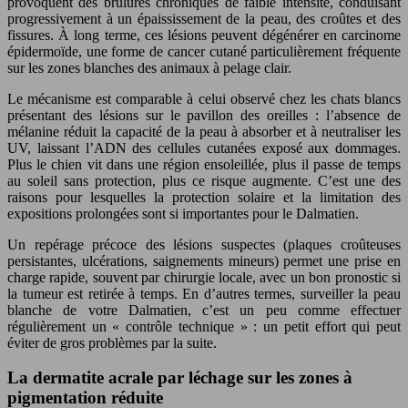
provoquent des brûlures chroniques de faible intensité, conduisant
progressivement à un épaississement de la peau, des croûtes et des
fissures. À long terme, ces lésions peuvent dégénérer en carcinome
épidermoïde, une forme de cancer cutané particulièrement fréquente
sur les zones blanches des animaux à pelage clair.
Le mécanisme est comparable à celui observé chez les chats blancs
présentant des lésions sur le pavillon des oreilles : l’absence de
mélanine réduit la capacité de la peau à absorber et à neutraliser les
UV, laissant l’ADN des cellules cutanées exposé aux dommages.
Plus le chien vit dans une région ensoleillée, plus il passe de temps
au soleil sans protection, plus ce risque augmente. C’est une des
raisons pour lesquelles la protection solaire et la limitation des
expositions prolongées sont si importantes pour le Dalmatien.
Un repérage précoce des lésions suspectes (plaques croûteuses
persistantes, ulcérations, saignements mineurs) permet une prise en
charge rapide, souvent par chirurgie locale, avec un bon pronostic si
la tumeur est retirée à temps. En d’autres termes, surveiller la peau
blanche de votre Dalmatien, c’est un peu comme effectuer
régulièrement un « contrôle technique » : un petit effort qui peut
éviter de gros problèmes par la suite.
La dermatite acrale par léchage sur les zones à
pigmentation réduite