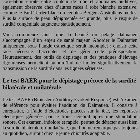
corrélation étroite entre couleur de robe et anomalies auditives,
également observée chez d’autres races à robe blanche extensive,
comme le Bull Terrier blanc ou certains Bergers Australiens merles.
Plus la surface de peau dépigmentée est grande, plus le risque de
surdité congénitale augmente statistiquement.
Vous comprenez ainsi que la beauté du pelage dalmatien
s’accompagne d’un enjeu de santé majeur. Aborder le Dalmatien
uniquement sous l’angle esthétique serait incomplet : choisir cette
race nécessite d’accepter et de gérer cette prédisposition.
Heureusement, des outils de dépistage et des pratiques d’élevage
rigoureuses permettent aujourd’hui de limiter significativement la
transmission de la surdité dans les lignées sérieuses.
Le test BAER pour le dépistage précoce de la surdité
bilatérale et unilatérale
Le test BAER (Brainstem Auditory Evoked Response) est l’examen
de référence pour évaluer l’audition du Dalmatien. Il consiste à
enregistrer, à l’aide d’électrodes placées sur la tête, les réponses
électriques générées par le tronc cérébral après une stimulation
sonore. Cet examen, indolore et rapide, permet de détecter aussi bien
la surdité bilatérale qu’unilatérale, que l’on ne remarque pas toujours
au quotidien, surtout chez le jeune chiot très adaptable.