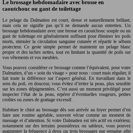
Le brossage hebdomadaire avec brosse en
caoutchouc ou gant de toilettage
Le pelage du Dalmatien est court, dense et naturellement brillant,
mais cela ne signifie pas qu’il ne demande aucun entretien. Un
brossage hebdomadaire avec une brosse en caoutchouc souple ou un
gant de toilettage est généralement suffisant pour éliminer les poils
morts, stimuler la circulation sanguine cutanée et répartir le sébum
protecteur. Ce geste simple permet de maintenir un pelage blanc
propre et des taches nettes, tout en limitant la quantité de poils sur
vos vêtements et vos meubles.
Vous pouvez considérer ce brossage comme l’équivalent, pour votre
Dalmatien, d’un « soin du visage » pour nous : court mais régulier, il
fait toute la différence sur l’aspect général. En travaillant dans le
sens du poil, en douceur, vous évitez d’irriter la peau, plus sensible
sur les zones dépigmentées. C’est aussi un moment privilégié pour
inspecter l’état de la peau, repérer d’éventuelles rougeurs, petites
croûtes ou zones de grattage excessif.
Habituer le chiot au brossage dès son arrivée au foyer permet d’en
faire une routine agréable, souvent vécue comme un moment de
massage et d’attention. Si votre Dalmatien est très actif en extérieur,
notamment sur des terrains poussiéreux ou sableux, vous pouvez
augmenter la fréquence à deux ou trois brossages par semaine afin