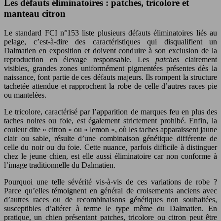
Les défauts éliminatoires : patches, tricolore et
manteau citron
Le standard FCI n°153 liste plusieurs défauts éliminatoires liés au
pelage, c’est-à-dire des caractéristiques qui disqualifient un
Dalmatien en exposition et doivent conduire à son exclusion de la
reproduction en élevage responsable. Les
patches
clairement
visibles, grandes zones uniformément pigmentées présentes dès la
naissance, font partie de ces défauts majeurs. Ils rompent la structure
tachetée attendue et rapprochent la robe de celle d’autres races pie
ou mantelées.
Le tricolore, caractérisé par l’apparition de marques feu en plus des
taches noires ou foie, est également strictement prohibé. Enfin, la
couleur dite « citron » ou « lemon », où les taches apparaissent jaune
clair ou sable, résulte d’une combinaison génétique différente de
celle du noir ou du foie. Cette nuance, parfois difficile à distinguer
chez le jeune chien, est elle aussi éliminatoire car non conforme à
l’image traditionnelle du Dalmatien.
Pourquoi une telle sévérité vis-à-vis de ces variations de robe ?
Parce qu’elles témoignent en général de croisements anciens avec
d’autres races ou de recombinaisons génétiques non souhaitées,
susceptibles d’altérer à terme le type même du Dalmatien. En
pratique, un chien présentant patches, tricolore ou citron peut être