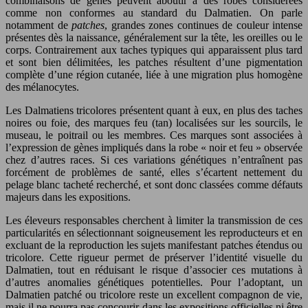
combinaisons de gènes peuvent aboutir à des robes considérées
comme non conformes au standard du Dalmatien. On parle
notamment de
patches
, grandes zones continues de couleur intense
présentes dès la naissance, généralement sur la tête, les oreilles ou le
corps. Contrairement aux taches typiques qui apparaissent plus tard
et sont bien délimitées, les patches résultent d’une pigmentation
complète d’une région cutanée, liée à une migration plus homogène
des mélanocytes.
Les Dalmatiens tricolores présentent quant à eux, en plus des taches
noires ou foie, des marques feu (tan) localisées sur les sourcils, le
museau, le poitrail ou les membres. Ces marques sont associées à
l’expression de gènes impliqués dans la robe « noir et feu » observée
chez d’autres races. Si ces variations génétiques n’entraînent pas
forcément de problèmes de santé, elles s’écartent nettement du
pelage blanc tacheté recherché, et sont donc classées comme défauts
majeurs dans les expositions.
Les éleveurs responsables cherchent à limiter la transmission de ces
particularités en sélectionnant soigneusement les reproducteurs et en
excluant de la reproduction les sujets manifestant patches étendus ou
tricolore. Cette rigueur permet de préserver l’identité visuelle du
Dalmatien, tout en réduisant le risque d’associer ces mutations à
d’autres anomalies génétiques potentielles. Pour l’adoptant, un
Dalmatien patché ou tricolore reste un excellent compagnon de vie,
mais il ne pourra pas concourir dans les expositions officielles ni être