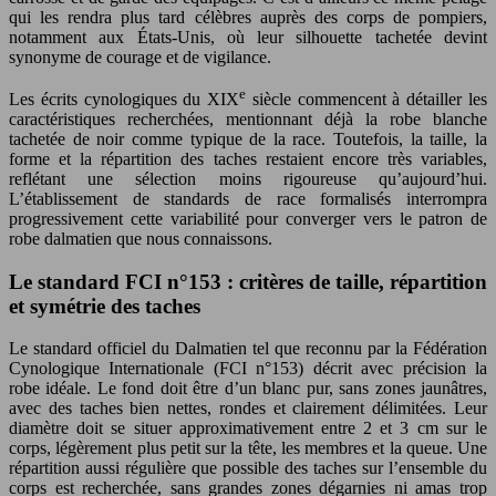
qui les rendra plus tard célèbres auprès des corps de pompiers,
notamment aux États-Unis, où leur silhouette tachetée devint
synonyme de courage et de vigilance.
e
Les écrits cynologiques du XIX
siècle commencent à détailler les
caractéristiques recherchées, mentionnant déjà la robe blanche
tachetée de noir comme typique de la race. Toutefois, la taille, la
forme et la répartition des taches restaient encore très variables,
reflétant une sélection moins rigoureuse qu’aujourd’hui.
L’établissement de standards de race formalisés interrompra
progressivement cette variabilité pour converger vers le patron de
robe dalmatien que nous connaissons.
Le standard FCI n°153 : critères de taille, répartition
et symétrie des taches
Le standard officiel du Dalmatien tel que reconnu par la Fédération
Cynologique Internationale (FCI n°153) décrit avec précision la
robe idéale. Le fond doit être d’un blanc pur, sans zones jaunâtres,
avec des taches bien nettes, rondes et clairement délimitées. Leur
diamètre doit se situer approximativement entre 2 et 3 cm sur le
corps, légèrement plus petit sur la tête, les membres et la queue. Une
répartition aussi régulière que possible des taches sur l’ensemble du
corps est recherchée, sans grandes zones dégarnies ni amas trop