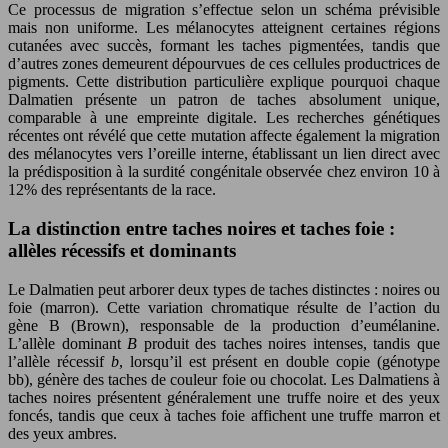
Ce processus de migration s’effectue selon un schéma prévisible
mais non uniforme. Les mélanocytes atteignent certaines régions
cutanées avec succès, formant les taches pigmentées, tandis que
d’autres zones demeurent dépourvues de ces cellules productrices de
pigments. Cette distribution particulière explique pourquoi chaque
Dalmatien présente un patron de taches absolument unique,
comparable à une empreinte digitale. Les recherches génétiques
récentes ont révélé que cette mutation affecte également la migration
des mélanocytes vers l’oreille interne, établissant un lien direct avec
la prédisposition à la surdité congénitale observée chez environ 10 à
12% des représentants de la race.
La distinction entre taches noires et taches foie :
allèles récessifs et dominants
Le Dalmatien peut arborer deux types de taches distinctes : noires ou
foie (marron). Cette variation chromatique résulte de l’action du
gène B (Brown), responsable de la production d’eumélanine.
L’allèle dominant
B
produit des taches noires intenses, tandis que
l’allèle récessif
b
, lorsqu’il est présent en double copie (génotype
bb), génère des taches de couleur foie ou chocolat. Les Dalmatiens à
taches noires présentent généralement une truffe noire et des yeux
foncés, tandis que ceux à taches foie affichent une truffe marron et
des yeux ambres.