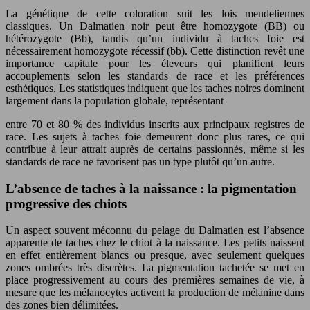
La génétique de cette coloration suit les lois mendeliennes
classiques. Un Dalmatien noir peut être homozygote (BB) ou
hétérozygote (Bb), tandis qu’un individu à taches foie est
nécessairement homozygote récessif (bb). Cette distinction revêt une
importance capitale pour les éleveurs qui planifient leurs
accouplements selon les standards de race et les préférences
esthétiques. Les statistiques indiquent que les taches noires dominent
largement dans la population globale, représentant
entre 70 et 80 % des individus inscrits aux principaux registres de
race. Les sujets à taches foie demeurent donc plus rares, ce qui
contribue à leur attrait auprès de certains passionnés, même si les
standards de race ne favorisent pas un type plutôt qu’un autre.
L’absence de taches à la naissance : la pigmentation
progressive des chiots
Un aspect souvent méconnu du pelage du Dalmatien est l’absence
apparente de taches chez le chiot à la naissance. Les petits naissent
en effet entièrement blancs ou presque, avec seulement quelques
zones ombrées très discrètes. La pigmentation tachetée se met en
place progressivement au cours des premières semaines de vie, à
mesure que les mélanocytes activent la production de mélanine dans
des zones bien délimitées.