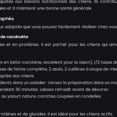
justés aux besoins nutritionnels des chiens. Ils contrib
rgies et à maintenir une bonne santé générale.
aptés
ux adaptés que vous pouvez facilement réaliser chez vous
re de cacahuète
s et en protéines. Il est parfait pour les chiens qui aim
es en bêta-carotène, excellent pour la vision), 1/2 tasse d
se de farine complète, 2 œufs, 2 cuillères à soupe de miel
aptée aux chiens.
édients dans un saladier. Versez la préparation dans un m
pendant 30 minutes. Laissez refroidir avant de décorer.
e au yaourt nature, carottes coupées en rondelles.
éines et de glucides. Il est idéal pour les chiens actifs.