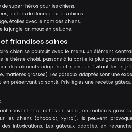
 de super-héros pour les chiens.
es, colliers de fleurs pour les chiens.
uge, étoiles avec le nom des chiens.
de la jungle, animaux en peluche.
t friandises saines
rsaire chien se poursuit avec le menu, un élément central
is le thème choisi, passons à la partie la plus gourmande
oser des aliments adaptés et sains, en évitant les ingré
re, matières grasses). Les gâteaux adaptés sont une exce
ut en préservant sa santé. Privilégiez une recette gâteau
s
sont souvent trop riches en sucre, en matières grasses
ur les chiens (chocolat, xylitol). Ils peuvent provoqu
re des intoxications. Les gâteaux adaptés, en revanche