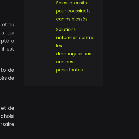
Soins intensifs
pour coussinets
canins blessés
s et du
Solutions
ns qui
naturelles contre
apté à
les
il est
démangeaisons
canines
oto de
persistantes
ités de
 et de
choisi
rsaire