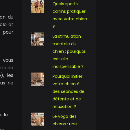
Quels sports
canins pratiquer
ion du
avec votre chien
ble et
?
e pour
La stimulation
mentale du
chien : pourquoi
est-elle
a vous
indispensable ?
pte de
), les
Pourquoi initier
ous ne
votre chien à
des séances de
détente et de
relaxation ?
e le
Le yoga des
chiens : une
rs