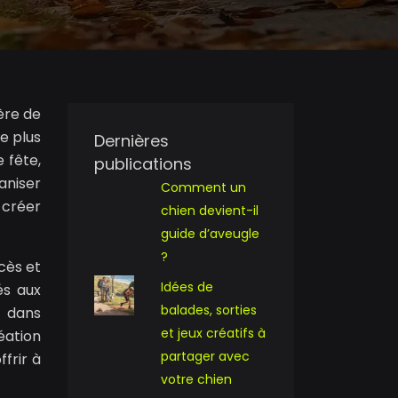
ère de
e plus
Dernières
 fête,
publications
aniser
Comment un
 créer
chien devient-il
guide d’aveugle
?
cès et
Idées de
és aux
balades, sorties
s dans
et jeux créatifs à
éation
partager avec
frir à
votre chien