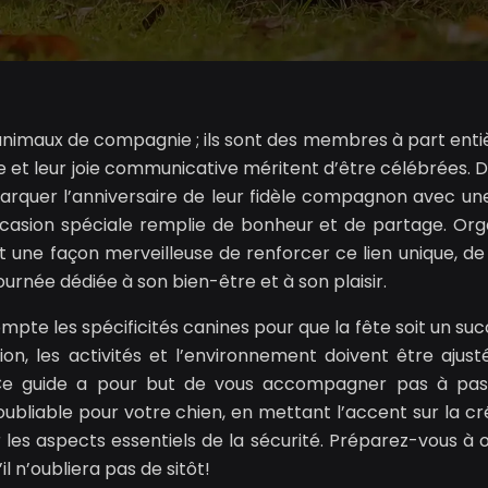
 animaux de compagnie ; ils sont des membres à part enti
lle et leur joie communicative méritent d’être célébrées. D
marquer l’anniversaire de leur fidèle compagnon avec une
ccasion spéciale remplie de bonheur et de partage. Org
t une façon merveilleuse de renforcer ce lien unique, de
journée dédiée à son bien-être et à son plaisir.
mpte les spécificités canines pour que la fête soit un suc
ion, les activités et l’environnement doivent être ajust
 Ce guide a pour but de vous accompagner pas à pa
noubliable pour votre chien, en mettant l’accent sur la cr
 les aspects essentiels de la sécurité. Préparez-vous à of
l n’oubliera pas de sitôt!