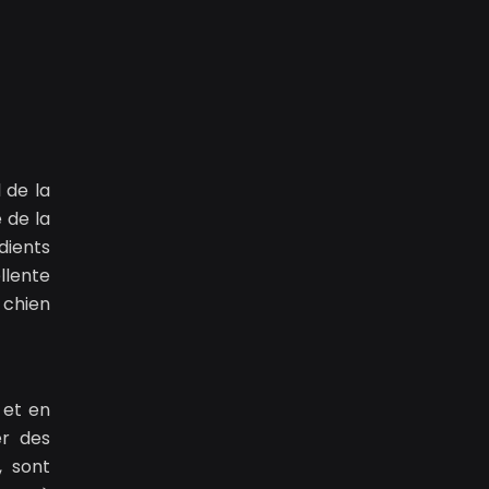
 de la
 de la
dients
llente
 chien
 et en
er des
, sont