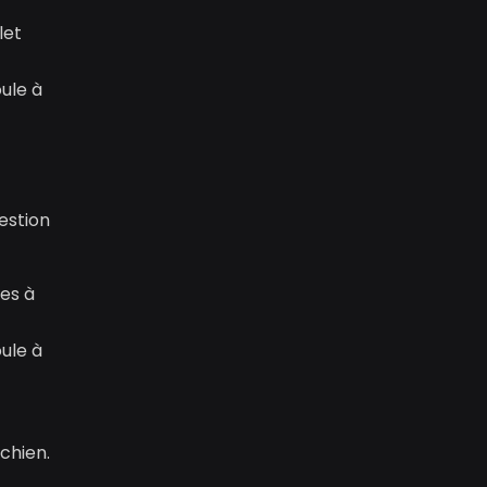
let
oule à
estion
res à
oule à
chien.