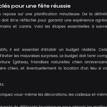
clés pour une fête réussie
n repose sur une planification minutieuse. De la définit
doit être réfléchie pour garantir une expérience agréa
mains et canins. Voici les étapes essentielles à suivr
fs, il est essentiel d’établir un budget réaliste. Cel
éviter les mauvaises surprises. Le budget doit tenir com
ture (gâteau, friandises naturelles chien anniversaire
ire chien, et éventuellement la location d’un lieu si v
s :
 fabriquez vous-même les décorations, les cadeaux et mêm
uprès de différents fournisseurs pour obtenir les meilleu