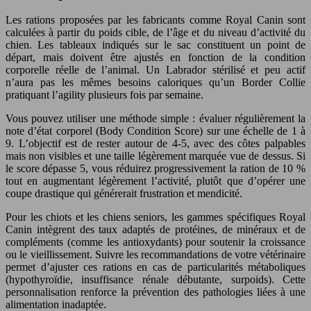
Les rations proposées par les fabricants comme Royal Canin sont
calculées à partir du poids cible, de l’âge et du niveau d’activité du
chien. Les tableaux indiqués sur le sac constituent un point de
départ, mais doivent être ajustés en fonction de la condition
corporelle réelle de l’animal. Un Labrador stérilisé et peu actif
n’aura pas les mêmes besoins caloriques qu’un Border Collie
pratiquant l’agility plusieurs fois par semaine.
Vous pouvez utiliser une méthode simple : évaluer régulièrement la
note d’état corporel (Body Condition Score) sur une échelle de 1 à
9. L’objectif est de rester autour de 4-5, avec des côtes palpables
mais non visibles et une taille légèrement marquée vue de dessus. Si
le score dépasse 5, vous réduirez progressivement la ration de 10 %
tout en augmentant légèrement l’activité, plutôt que d’opérer une
coupe drastique qui générerait frustration et mendicité.
Pour les chiots et les chiens seniors, les gammes spécifiques Royal
Canin intègrent des taux adaptés de protéines, de minéraux et de
compléments (comme les antioxydants) pour soutenir la croissance
ou le vieillissement. Suivre les recommandations de votre vétérinaire
permet d’ajuster ces rations en cas de particularités métaboliques
(hypothyroïdie, insuffisance rénale débutante, surpoids). Cette
personnalisation renforce la prévention des pathologies liées à une
alimentation inadaptée.