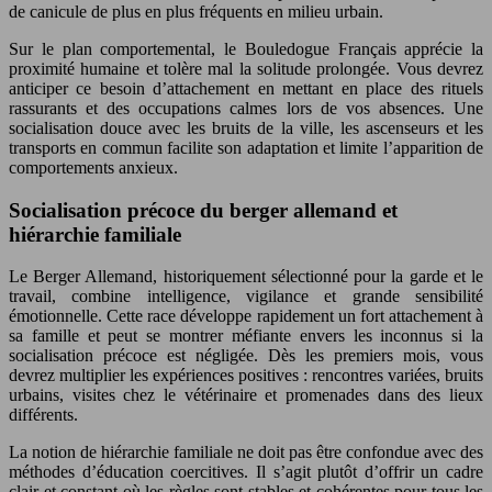
de canicule de plus en plus fréquents en milieu urbain.
Sur le plan comportemental, le Bouledogue Français apprécie la
proximité humaine et tolère mal la solitude prolongée. Vous devrez
anticiper ce besoin d’attachement en mettant en place des rituels
rassurants et des occupations calmes lors de vos absences. Une
socialisation douce avec les bruits de la ville, les ascenseurs et les
transports en commun facilite son adaptation et limite l’apparition de
comportements anxieux.
Socialisation précoce du berger allemand et
hiérarchie familiale
Le Berger Allemand, historiquement sélectionné pour la garde et le
travail, combine intelligence, vigilance et grande sensibilité
émotionnelle. Cette race développe rapidement un fort attachement à
sa famille et peut se montrer méfiante envers les inconnus si la
socialisation précoce est négligée. Dès les premiers mois, vous
devrez multiplier les expériences positives : rencontres variées, bruits
urbains, visites chez le vétérinaire et promenades dans des lieux
différents.
La notion de hiérarchie familiale ne doit pas être confondue avec des
méthodes d’éducation coercitives. Il s’agit plutôt d’offrir un cadre
clair et constant où les règles sont stables et cohérentes pour tous les