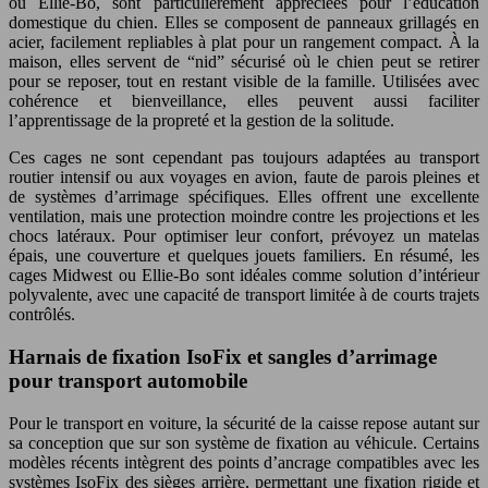
ou Ellie-Bo, sont particulièrement appréciées pour l’éducation
domestique du chien. Elles se composent de panneaux grillagés en
acier, facilement repliables à plat pour un rangement compact. À la
maison, elles servent de “nid” sécurisé où le chien peut se retirer
pour se reposer, tout en restant visible de la famille. Utilisées avec
cohérence et bienveillance, elles peuvent aussi faciliter
l’apprentissage de la propreté et la gestion de la solitude.
Ces cages ne sont cependant pas toujours adaptées au transport
routier intensif ou aux voyages en avion, faute de parois pleines et
de systèmes d’arrimage spécifiques. Elles offrent une excellente
ventilation, mais une protection moindre contre les projections et les
chocs latéraux. Pour optimiser leur confort, prévoyez un matelas
épais, une couverture et quelques jouets familiers. En résumé, les
cages Midwest ou Ellie-Bo sont idéales comme solution d’intérieur
polyvalente, avec une capacité de transport limitée à de courts trajets
contrôlés.
Harnais de fixation IsoFix et sangles d’arrimage
pour transport automobile
Pour le transport en voiture, la sécurité de la caisse repose autant sur
sa conception que sur son système de fixation au véhicule. Certains
modèles récents intègrent des points d’ancrage compatibles avec les
systèmes IsoFix des sièges arrière, permettant une fixation rigide et