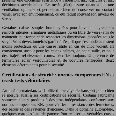
présente une excellente résistance à l’abrasion, aux griffures et aux
déchirures accidentelles. Le mesh (filet) assure quant à lui une
ventilation optimale et permet au chien de conserver un contact
visuel avec son environnement, ce qui réduit souvent son niveau de
stress.
Certaines caisses souples homologuées pour l’avion intègrent des
renforts internes (armatures métalliques ou en fibre de verre) afin de
maintenir leur forme et de respecter les dimensions imposées sous le
siège. Vous devez toutefois garder à l’esprit que ces modèles restent
moins protecteurs qu’une caisse rigide en cas de choc violent. Ils
conviennent surtout pour les chiens calmes, de petite taille, et pour
des trajets relativement courts. Vérifiez toujours la présence de
fermetures éclair verrouillables et de coutures renforcées, deux
éléments déterminants pour la sécurité.
Certifications de sécurité : normes européennes EN et
crash-tests véhiculaires
Au-delà du matériau, la fiabilité d’une cage de transport pour chien
se mesure aussi à ses certifications de sécurité. Certains fabricants
soumettent leurs produits à des tests indépendants, conformes aux
normes européennes EN, pour vérifier la résistance des fermetures,
des parois et des systèmes d’ancrage. Dans le domaine automobile,
quelques marques haut de gamme font réaliser de véritables crash-