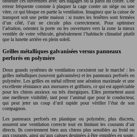
obstruer ces ouvertures avec des bagages ou la paroi du coffre. Une
erreur fréquente consiste à plaquer la cage contre un siège ou une
vitre, ce qui bloque en partie la ventilation. Imaginez que la caisse de
transport soit une petite maison : si toutes les fenêtres sont fermées
d’un côté, l’air ne circule plus correctement. Pour optimiser
l’aération, orientez la porte ou les ouvertures vers la zone la mieux
ventilée de votre véhicule, généralement l’habitacle climatisé plutôt
que la lunette arrière en plein soleil.
Grilles métalliques galvanisées versus panneaux
perforés en polymère
Deux grands systèmes de ventilation coexistent sur le marché : les
grilles métalliques (souvent galvanisées) et les panneaux perforés en
polymère. Les grilles en métal offrent une aération maximale et une
excellente résistance aux morsures et griffures, ce qui est appréciable
pour les chiens anxieux ou très énergiques. Elles permettent aussi
une meilleure visibilité, tant pour l’animal que pour le conducteur,
qui peut jeter un coup d’œil rapide pour vérifier l’état de son
compagnon.
Les panneaux perforés en plastique ou polymère, plus discrets,
assurent une ventilation correcte tout en limitant les courants d’air
directs. Ils conviennent bien aux chiens plus sensibles au froid ou
aux courants, ainsi qu’aux caisses destinées à être empilées en soute.