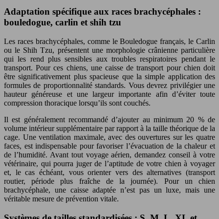
Adaptation spécifique aux races brachycéphales :
bouledogue, carlin et shih tzu
Les races brachycéphales, comme le Bouledogue français, le Carlin
ou le Shih Tzu, présentent une morphologie crânienne particulière
qui les rend plus sensibles aux troubles respiratoires pendant le
transport. Pour ces chiens, une caisse de transport pour chien doit
être significativement plus spacieuse que la simple application des
formules de proportionnalité standards. Vous devrez privilégier une
hauteur généreuse et une largeur importante afin d’éviter toute
compression thoracique lorsqu’ils sont couchés.
Il est généralement recommandé d’ajouter au minimum 20 % de
volume intérieur supplémentaire par rapport à la taille théorique de la
cage. Une ventilation maximale, avec des ouvertures sur les quatre
faces, est indispensable pour favoriser l’évacuation de la chaleur et
de l’humidité. Avant tout voyage aérien, demandez conseil à votre
vétérinaire, qui pourra juger de l’aptitude de votre chien à voyager
et, le cas échéant, vous orienter vers des alternatives (transport
routier, période plus fraîche de la journée). Pour un chien
brachycéphale, une caisse adaptée n’est pas un luxe, mais une
véritable mesure de prévention vitale.
Systèmes de tailles standardisées : S, M, L, XL et