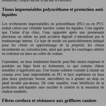
robustesse
,
confort tactile
et
facilité d’entretien
.
Tissus imperméables polyuréthane et protection anti-
liquides
Les revêtements imperméables en polyuréthane (PU) ou en PVC
enduit créent une véritable barrière contre les liquides. Cela signifie
que l’urine d’un chiot, l’eau rapportée après une promenade
pluvieuse ou même un petit accident digestif n’atteindront pas le
rembourrage interne. Ce type de textile est particulièrement indiqué
pour les
chiots en apprentissage de la propreté
, les chiens
incontinents ou convalescents, ainsi que pour les couchages utilisés
en extérieur ou dans un coffre de voiture.
Cependant, un tissu totalement étanche peut être moins respirant et
produire un léger bruit au frottement, ce que certains chiens
sensibles n’apprécient pas. Une bonne solution consiste à choisir un
coussin avec base imperméable en PU et face supérieure en tissu
plus doux (polyester brossé, microfibre) ou à ajouter un drap ou
plaid lavable par-dessus. De cette manière, vous bénéficiez de la
protection anti-liquides sans sacrifier le confort ni la sensation de
chaleur modérée.
Fibres cordura et résistance aux griffures canines