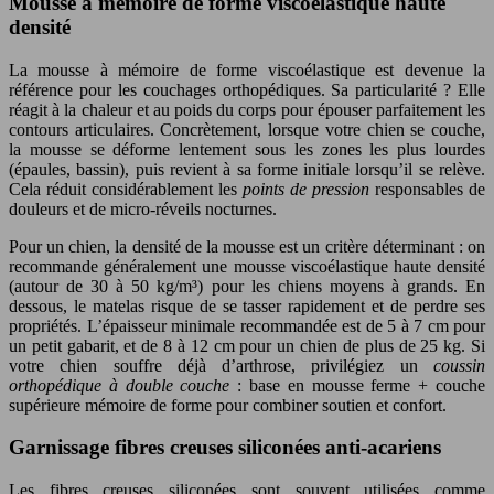
Mousse à mémoire de forme viscoélastique haute
densité
La mousse à mémoire de forme viscoélastique est devenue la
référence pour les couchages orthopédiques. Sa particularité ? Elle
réagit à la chaleur et au poids du corps pour épouser parfaitement les
contours articulaires. Concrètement, lorsque votre chien se couche,
la mousse se déforme lentement sous les zones les plus lourdes
(épaules, bassin), puis revient à sa forme initiale lorsqu’il se relève.
Cela réduit considérablement les
points de pression
responsables de
douleurs et de micro-réveils nocturnes.
Pour un chien, la densité de la mousse est un critère déterminant : on
recommande généralement une mousse viscoélastique haute densité
(autour de 30 à 50 kg/m³) pour les chiens moyens à grands. En
dessous, le matelas risque de se tasser rapidement et de perdre ses
propriétés. L’épaisseur minimale recommandée est de 5 à 7 cm pour
un petit gabarit, et de 8 à 12 cm pour un chien de plus de 25 kg. Si
votre chien souffre déjà d’arthrose, privilégiez un
coussin
orthopédique à double couche
: base en mousse ferme + couche
supérieure mémoire de forme pour combiner soutien et confort.
Garnissage fibres creuses siliconées anti-acariens
Les fibres creuses siliconées sont souvent utilisées comme