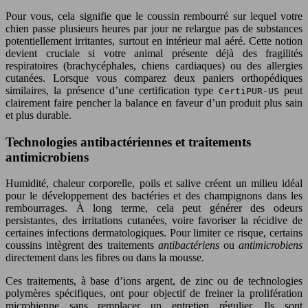
Pour vous, cela signifie que le coussin rembourré sur lequel votre
chien passe plusieurs heures par jour ne relargue pas de substances
potentiellement irritantes, surtout en intérieur mal aéré. Cette notion
devient cruciale si votre animal présente déjà des fragilités
respiratoires (brachycéphales, chiens cardiaques) ou des allergies
cutanées. Lorsque vous comparez deux paniers orthopédiques
similaires, la présence d’une certification type
peut
CertiPUR-US
clairement faire pencher la balance en faveur d’un produit plus sain
et plus durable.
Technologies antibactériennes et traitements
antimicrobiens
Humidité, chaleur corporelle, poils et salive créent un milieu idéal
pour le développement des bactéries et des champignons dans les
rembourrages. À long terme, cela peut générer des odeurs
persistantes, des irritations cutanées, voire favoriser la récidive de
certaines infections dermatologiques. Pour limiter ce risque, certains
coussins intègrent des traitements
antibactériens
ou
antimicrobiens
directement dans les fibres ou dans la mousse.
Ces traitements, à base d’ions argent, de zinc ou de technologies
polymères spécifiques, ont pour objectif de freiner la prolifération
microbienne sans remplacer un entretien régulier. Ils sont