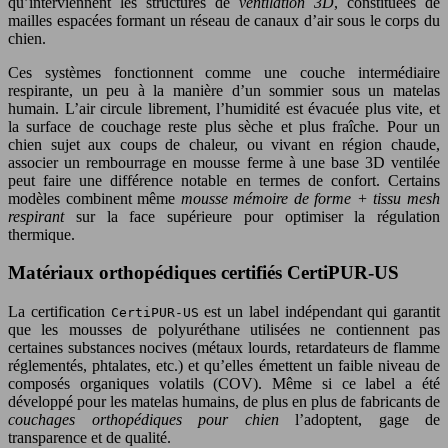
qu’interviennent les structures de
ventilation 3D
, constituées de
mailles espacées formant un réseau de canaux d’air sous le corps du
chien.
Ces systèmes fonctionnent comme une couche intermédiaire
respirante, un peu à la manière d’un sommier sous un matelas
humain. L’air circule librement, l’humidité est évacuée plus vite, et
la surface de couchage reste plus sèche et plus fraîche. Pour un
chien sujet aux coups de chaleur, ou vivant en région chaude,
associer un rembourrage en mousse ferme à une base 3D ventilée
peut faire une différence notable en termes de confort. Certains
modèles combinent même
mousse mémoire de forme + tissu mesh
respirant
sur la face supérieure pour optimiser la régulation
thermique.
Matériaux orthopédiques certifiés CertiPUR-US
La certification
est un label indépendant qui garantit
CertiPUR-US
que les mousses de polyuréthane utilisées ne contiennent pas
certaines substances nocives (métaux lourds, retardateurs de flamme
réglementés, phtalates, etc.) et qu’elles émettent un faible niveau de
composés organiques volatils (COV). Même si ce label a été
développé pour les matelas humains, de plus en plus de fabricants de
couchages orthopédiques pour chien
l’adoptent, gage de
transparence et de qualité.