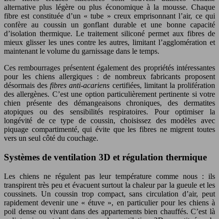
alternative plus légère ou plus économique à la mousse. Chaque
fibre est constituée d’un « tube » creux emprisonnant l’air, ce qui
confère au coussin un gonflant durable et une bonne capacité
d’isolation thermique. Le traitement siliconé permet aux fibres de
mieux glisser les unes contre les autres, limitant l’agglomération et
maintenant le volume du garnissage dans le temps.
Ces rembourrages présentent également des propriétés intéressantes
pour les chiens allergiques : de nombreux fabricants proposent
désormais des
fibres anti-acariens
certifiées, limitant la prolifération
des allergènes. C’est une option particulièrement pertinente si votre
chien présente des démangeaisons chroniques, des dermatites
atopiques ou des sensibilités respiratoires. Pour optimiser la
longévité de ce type de coussin, choisissez des modèles avec
piquage compartimenté, qui évite que les fibres ne migrent toutes
vers un seul côté du couchage.
Systèmes de ventilation 3D et régulation thermique
Les chiens ne régulent pas leur température comme nous : ils
transpirent très peu et évacuent surtout la chaleur par la gueule et les
coussinets. Un coussin trop compact, sans circulation d’air, peut
rapidement devenir une « étuve », en particulier pour les chiens à
poil dense ou vivant dans des appartements bien chauffés. C’est là