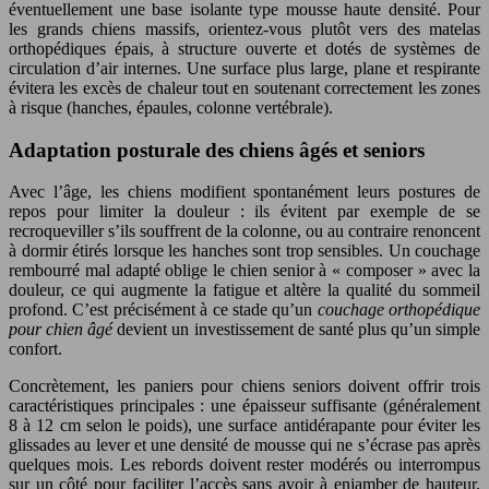
éventuellement une base isolante type mousse haute densité. Pour
les grands chiens massifs, orientez-vous plutôt vers des matelas
orthopédiques épais, à structure ouverte et dotés de systèmes de
circulation d’air internes. Une surface plus large, plane et respirante
évitera les excès de chaleur tout en soutenant correctement les zones
à risque (hanches, épaules, colonne vertébrale).
Adaptation posturale des chiens âgés et seniors
Avec l’âge, les chiens modifient spontanément leurs postures de
repos pour limiter la douleur : ils évitent par exemple de se
recroqueviller s’ils souffrent de la colonne, ou au contraire renoncent
à dormir étirés lorsque les hanches sont trop sensibles. Un couchage
rembourré mal adapté oblige le chien senior à « composer » avec la
douleur, ce qui augmente la fatigue et altère la qualité du sommeil
profond. C’est précisément à ce stade qu’un
couchage orthopédique
pour chien âgé
devient un investissement de santé plus qu’un simple
confort.
Concrètement, les paniers pour chiens seniors doivent offrir trois
caractéristiques principales : une épaisseur suffisante (généralement
8 à 12 cm selon le poids), une surface antidérapante pour éviter les
glissades au lever et une densité de mousse qui ne s’écrase pas après
quelques mois. Les rebords doivent rester modérés ou interrompus
sur un côté pour faciliter l’accès sans avoir à enjamber de hauteur.